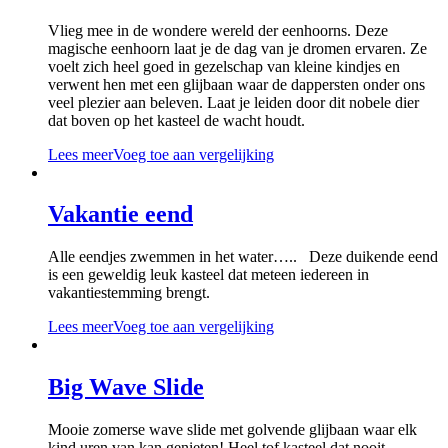
Vlieg mee in de wondere wereld der eenhoorns. Deze
magische eenhoorn laat je de dag van je dromen ervaren. Ze
voelt zich heel goed in gezelschap van kleine kindjes en
verwent hen met een glijbaan waar de dappersten onder ons
veel plezier aan beleven. Laat je leiden door dit nobele dier
dat boven op het kasteel de wacht houdt.
Lees meer
Voeg toe aan vergelijking
Vakantie eend
Alle eendjes zwemmen in het water….. Deze duikende eend
is een geweldig leuk kasteel dat meteen iedereen in
vakantiestemming brengt.
Lees meer
Voeg toe aan vergelijking
Big Wave Slide
Mooie zomerse wave slide met golvende glijbaan waar elk
kind uren van kan genieten! Heel tof kasteel dat nooit