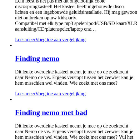
Echt feest is het pas met dit ongelooflijk coole
discospringkasteel! Het kasteel heeft ingebouwde disco
lichten en een ingebouwde geluidsinstallatie. Hij mag gewoon
niet ontbreken op uw kidsparty.
Compatibel met elk type mp3 speler/ipod/USB/SD kaart/XLR
aansluiting/CD/platenspeler/laptop enz…
Lees meer
Voeg toe aan vergelijking
Finding nemo
Dit leuke overdekte kasteel neemt je mee op de zoektocht
naar Nemo de vis. Ergens verstopt tussen het zeewier kan je
hem misschien wel vinden. Wie zoekt met ons mee?
Lees meer
Voeg toe aan vergelijking
Finding nemo met bad
Dit leuke overdekte kasteel neemt je mee op de zoektocht
naar Nemo de vis. Ergens verstopt tussen het zeewier kan je
hem misschien wel vinden. Wie zoekt met ons mee? Vul het